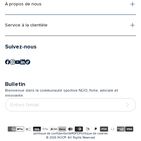
À propos de nous
Service à la clientèle
Suivez-nous
Bulletin
Bienvenue dans la communauté sportive NÜO, forte, amicale et
innovante.
Moyens
politique de confidentialité
RGPD
Politique de cookies
de
© 2026
NÜO®. All Rights Reserved
paiement