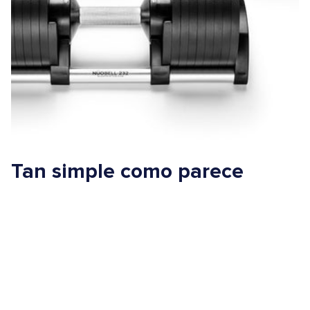
Tan simple como parece
Una de las ventajas de las mancuernas ajustables es que son
sencillas. Son fáciles de usar, requieren una preparación mínima
y se pueden utilizar para una amplia variedad de ejercicios para
cualquier nivel de condición física, desde principiantes hasta
atletas profesionales.
Así que, si buscas una forma de simplificar tu entrenamiento sin
sacrificar los resultados, NÜOBELL es puro néctar. ¡Solo tienes
que girar el mango para elegir el peso que quieras y listo!