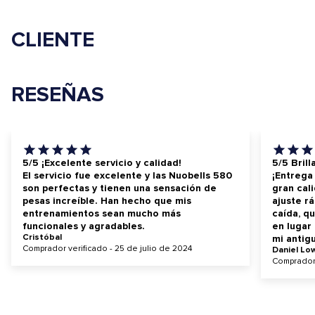
CLIENTE
RESEÑAS
5/5 ¡Excelente servicio y calidad!
5/5 Brill
El servicio fue excelente y las Nuobells 580
¡Entrega 
son perfectas y tienen una sensación de
gran cal
pesas increíble. Han hecho que mis
ajuste r
entrenamientos sean mucho más
caída, qu
funcionales y agradables.
en lugar
Cristóbal
mi antig
Comprador verificado - 25 de julio de 2024
Daniel Lo
Comprador 