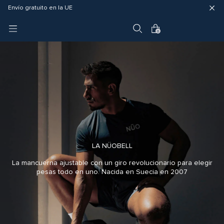
Garantía de 4 años
Entrega rápida (3 - 5 días hábiles)
Envío gratuito en la UE
0
LA NÜOBELL
La mancuerna ajustable con un giro revolucionario para elegir
pesas todo en uno. Nacida en Suecia en 2007