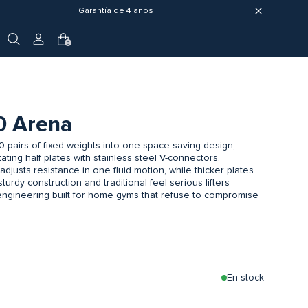
Garantía de 4 años
0
0 Arena
airs of fixed weights into one space-saving design,
ating half plates with stainless steel V-connectors.
justs resistance in one fluid motion, while thicker plates
urdy construction and traditional feel serious lifters
ngineering built for home gyms that refuse to compromise
En stock