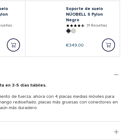
uelo
Soporte de suelo
ylon
NÜOBELL S Pylon
Negro
eseñas
31 Reseñas
Precio
€349,00
regular
ta en 3-5 días hábiles.
ento de fuerza: ahora con 4 placas medias móviles para
 mango rediseñado, placas más gruesas con conectores en
 aún más duradero.