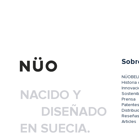
Sobr
NÜOBEL
Historia
Innovaci
NACIDO Y
Sostenib
Prensa
Patente
DISEÑADO
Distribu
Reseñas
Articles
EN SUECIA.