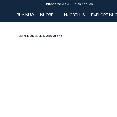
Entrega rápida (3 - 5 días hábiles)
BUY NÜO
NÜOBELL
NÜOBELL S
EXPLORE NÜ
Hogar
/
NÜOBELL S 240 Arena