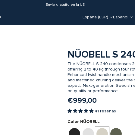
Envío gratuito en la UE
O
España (EUR)
Español
NÜOBELL S 24
The NÜOBELL S 240 condenses 20 p
offering 2 to 40 kg through four rot
Enhanced twist-handle mechanism ad
and machined knurling deliver the st
expect. Next-generation Swedish e
on quality or performance.
€999,00
41 reseñas
Color NÜOBELL