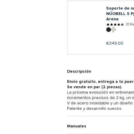
Soporte de s
NÜOBELL S P
Arena
31 R
Precio
€349,00
regular
Descripción
Envío gratuito, entrega a tu puer
Se vende en par (2 piezas).
La próxima evolución en entrenami
incrementos precisos de 2 kg, un
V de acero inoxidable y un diseño
Patente y desarrollo suecos.
Manuales